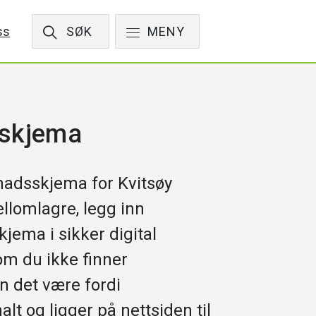
ss
SØK
MENY
skjema
knadsskjema for Kvitsøy
lomlagre, legg inn
jema i sikker digital
m du ikke finner
n det være fordi
 og ligger på nettsiden til