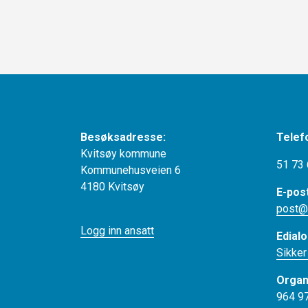
Besøksadresse:
Telef
Kvitsøy kommune
51 73 
Kommunehusveien 6
4180 Kvitsøy
E-pos
post@
Logg inn ansatt
Edialo
Sikker
Organ
964 9