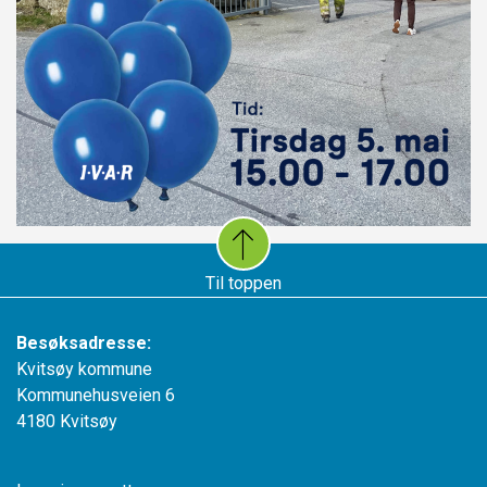
Til toppen
Besøksadresse:
Kvitsøy kommune
Kommunehusveien 6
4180 Kvitsøy