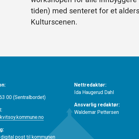
tiden) med senteret for et alder
Kulturscenen.
on:
Nettredaktør:
Ida Haugerud Dahl
63 00 (Sentralbordet)
Ansvarlig redaktør:
t:
Waldemar Pettersen
kvitsoy.kommune.no
g:
 digital post til kommunen