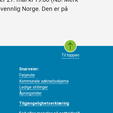
svennlig Norge. Den er på
Til toppen
Snarveier:
Ferjerute
Kommunale søknadsskjema
Ledige stillinger
Åpningstider
Tilgjengelighetserklæring