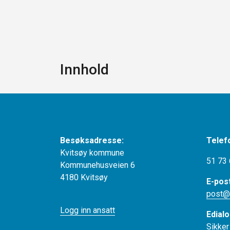
Innhold
Besøksadresse:
Telef
Kvitsøy kommune
51 73 
Kommunehusveien 6
4180 Kvitsøy
E-pos
post@
Logg inn ansatt
Edialo
Sikker