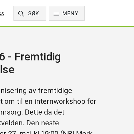
ss
SØK
MENY
 - Fremtidig
lse
isering av fremtidige
rt om til en internworkshop for
omsorg. Dette da det
 kvelden. Den neste
er 27. mai kl 19:00 (NB! Merk